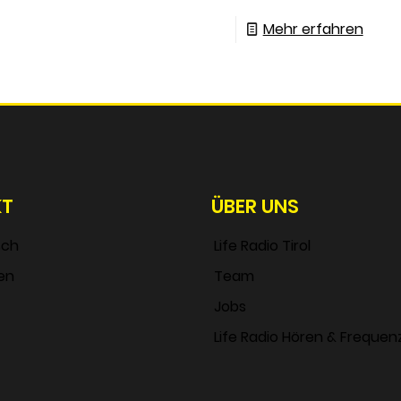
Mehr erfahren
KT
ÜBER UNS
sch
Life Radio Tirol
en
Team
Jobs
Life Radio Hören & Frequen