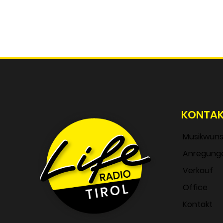
KONTA
Musikwun
Anregung
Verkauf
Office
Kontakt