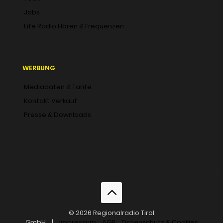
Jobs
Life Radio Hören & Frequenzen
WERBUNG
Mediadaten & Tarife
Kontakt Verkauf
Presse & Downloads
© 2026 Regionalradio Tirol
GmbH |
Impressum
AGB
Datenschutz & Cookies