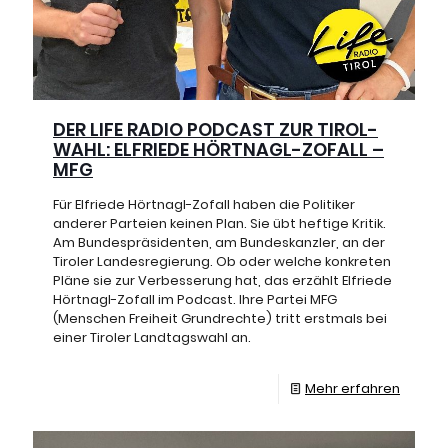
DER LIFE RADIO PODCAST ZUR TIROL-
WAHL: ELFRIEDE HÖRTNAGL-ZOFALL –
MFG
Für Elfriede Hörtnagl-Zofall haben die Politiker
anderer Parteien keinen Plan. Sie übt heftige Kritik.
Am Bundespräsidenten, am Bundeskanzler, an der
Tiroler Landesregierung. Ob oder welche konkreten
Pläne sie zur Verbesserung hat, das erzählt Elfriede
Hörtnagl-Zofall im Podcast. Ihre Partei MFG
(Menschen Freiheit Grundrechte) tritt erstmals bei
einer Tiroler Landtagswahl an.
Mehr erfahren