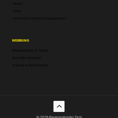
Team
Jobs
Life Radio Hören & Frequenzen
WERBUNG
Mediadaten & Tarife
Kontakt Verkauf
Presse & Downloads
© 2026 Regionalradio Tirol