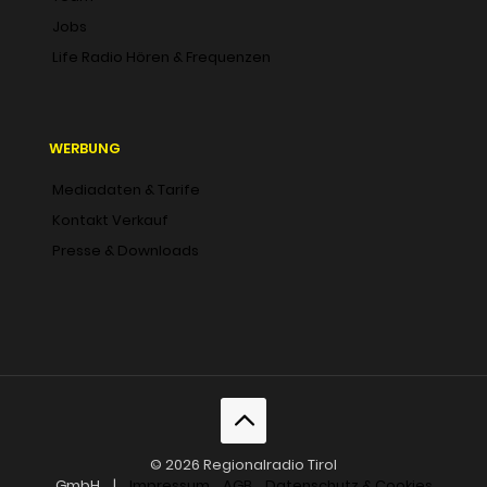
Jobs
Life Radio Hören & Frequenzen
WERBUNG
Mediadaten & Tarife
Kontakt Verkauf
Presse & Downloads
© 2026 Regionalradio Tirol
GmbH |
Impressum
AGB
Datenschutz & Cookies