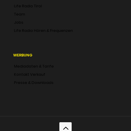
Life Radio Tirol
Team
Jobs
Life Radio Hören & Frequenzen
WERBUNG
Mediadaten & Tarife
Kontakt Verkauf
Presse & Downloads