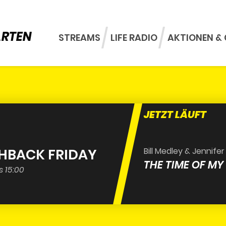
ARTEN
STREAMS
LIFE RADIO
AKTIONEN & 
JETZT LÄUFT
SHBACK FRIDAY
Bill Medley & Jennife
THE TIME OF MY 
s 15:00