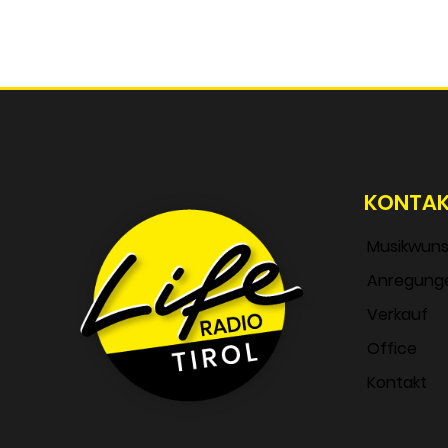
KONTA
Musikwun
Anregung
Verkauf
Office
Kontakt