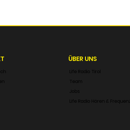
KT
ÜBER UNS
sch
Life Radio Tirol
en
Team
Jobs
Life Radio Hören & Frequen