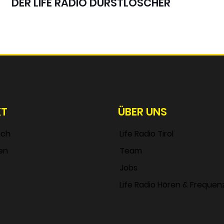
DER LIFE RADIO DURSTLÖSCHER
KT
ÜBER UNS
sch
Life Radio Tirol
en
Team
Jobs
Life Radio Hören & Frequen