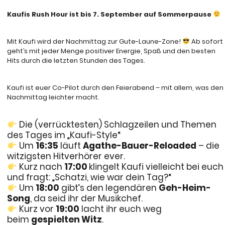
Kaufis Rush Hour ist bis 7. September auf Sommerpause
Mit Kaufi wird der Nachmittag zur Gute-Laune-Zone!
Ab sofort
geht’s mit jeder Menge positiver Energie, Spaß und den besten
Hits durch die letzten Stunden des Tages.
Kaufi ist euer Co-Pilot durch den Feierabend – mit allem, was den
Nachmittag leichter macht.
Die (verrücktesten) Schlagzeilen und Themen
des Tages im „Kaufi-Style“
Um
16:35
läuft
Agathe-Bauer-Reloaded
– die
witzigsten Hitverhörer ever.
Kurz nach
17:00
klingelt Kaufi vielleicht bei euch
und fragt: „Schatzi, wie war dein Tag?“
Um
18:00
gibt’s den legendären
Geh-Heim-
Song
, da seid ihr der Musikchef.
Kurz vor
19:00
lacht ihr euch weg
beim
gespielten Witz
.