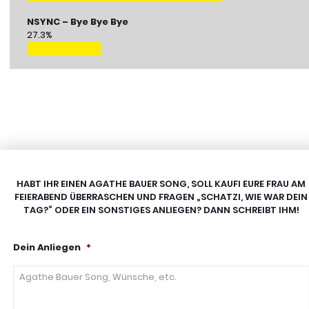
Park
–
NSYNC – Bye Bye Bye
In
27.3%
The
NSYNC
End:
–
72.7%
Bye
of
Bye
votes
Bye:
27.3%
of
votes
HABT IHR EINEN AGATHE BAUER SONG, SOLL KAUFI EURE FRAU AM
FEIERABEND ÜBERRASCHEN UND FRAGEN „SCHATZI, WIE WAR DEIN
TAG?“ ODER EIN SONSTIGES ANLIEGEN? DANN SCHREIBT IHM!
Dein Anliegen
*