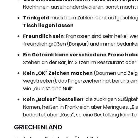
Nachhinein auseinanderdividieren, sonst macht 
Trinkgeld
muss beim Zahlen nicht aufgeschlag
Tisch liegen lassen
.
Freundlich sein
: Franzosen sind sehr heikel, 
freundlich grüßen (Bonjour) und immer bedanke
Ein Getränk kann verschiedene Preise hab
Stehen an der Bar, im Sitzen im Restaurant oder
Kein „OK“ Zeichen machen
(Daumen und Zeige
wegstrecken): das Fingerzeichen hat bei uns eine
wie „du bist eine Null“.
Kein „Baiser“ bestellen
: die zuckrigen Süßigk
Namen, heißen in Frankreich aber Meringues. „B
bedeutet aber „Kuss“, so eine Bestellung könnte 
GRIECHENLAND