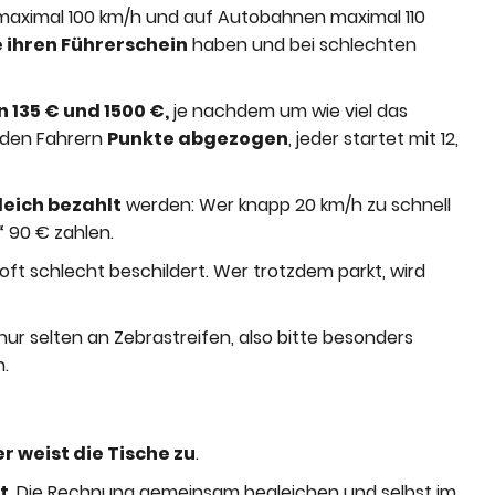
 maximal 100 km/h und auf Autobahnen maximal 110
e ihren Führerschein
haben und bei schlechten
 135 € und 1500 €,
je nachdem um wie viel das
rden Fahrern
Punkte abgezogen
, jeder startet mit 12,
leich bezahlt
werden: Wer knapp 20 km/h zu schnell
“ 90 € zahlen.
 oft schlecht beschildert. Wer trotzdem parkt, wird
nur selten an Zebrastreifen, also bitte besonders
.
er weist die Tische zu
.
t
. Die Rechnung gemeinsam begleichen und selbst im