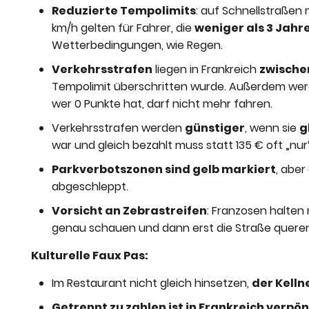
Reduzierte Tempolimits
: auf Schnellstraßen
km/h gelten für Fahrer, die
weniger als 3 Jahr
Wetterbedingungen, wie Regen.
Verkehrsstrafen
liegen in Frankreich
zwischen
Tempolimit überschritten wurde. Außerdem we
wer 0 Punkte hat, darf nicht mehr fahren.
Verkehrsstrafen werden
günstiger
, wenn sie
g
war und gleich bezahlt muss statt 135 € oft „nur
Parkverbotszonen sind gelb markiert
, aber
abgeschleppt.
Vorsicht an Zebrastreifen
: Franzosen halten 
genau schauen und dann erst die Straße queren
Kulturelle Faux Pas:
Im Restaurant nicht gleich hinsetzen,
der Kelln
Getrennt zu zahlen ist in Frankreich verpön