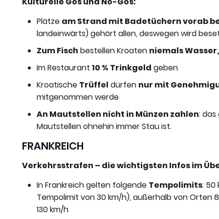
Kulturelle Gos und No-Gos:
Plätze
am Strand mit Badetüchern vorab b
landeinwärts) gehört allen, deswegen wird bese
Zum Fisch
bestellen Kroaten
niemals Wasser
Im Restaurant
10 % Trinkgeld
geben
Kroatische
Trüffel
dürfen
nur mit Genehmig
mitgenommen werde
An Mautstellen nicht in Münzen zahlen
: das
Mautstellen ohnehin immer Stau ist.
FRANKREICH
Verkehrsstrafen – die wichtigsten Infos im Übe
In Frankreich gelten folgende
Tempolimits
: 50
Tempolimit von 30 km/h), außerhalb von Orten 
130 km/h