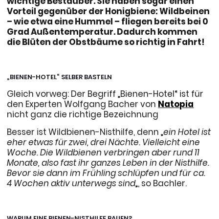
wichtige Bestäuber. Sie haben sogar einen
Vorteil gegenüber der Honigbiene: Wildbeinen
– wie etwa eine Hummel – fliegen bereits bei 0
Grad Außentemperatur. Dadurch kommen
die Blüten der Obstbäume so richtig in Fahrt!
„BIENEN-HOTEL“ SELBER BASTELN
Gleich vorweg: Der Begriff „Bienen-Hotel“ ist für
den Experten Wolfgang Bacher von
Natopia
nicht ganz die richtige Bezeichnung
Besser ist Wildbienen-Nisthilfe, denn „
ein Hotel ist
eher etwas für zwei, drei Nächte. Vielleicht eine
Woche. Die Wildbienen verbringen aber rund 11
Monate, also fast ihr ganzes Leben in der Nisthilfe.
Bevor sie dann im Frühling schlüpfen und für ca.
4 Wochen aktiv unterwegs sind
„, so Bachler.
WARUM EINE BIENEN-NISTHILFE BAUEN?