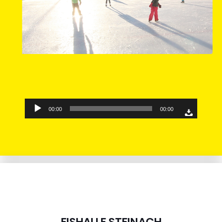
Audio-
00:00
00:00
Player
EISHALLE STEINACH