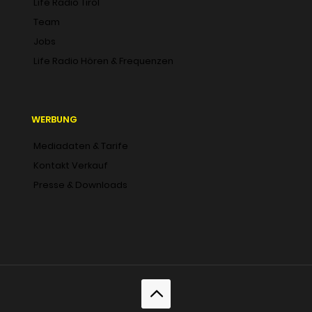
Life Radio Tirol
Team
Jobs
Life Radio Hören & Frequenzen
WERBUNG
Mediadaten & Tarife
Kontakt Verkauf
Presse & Downloads