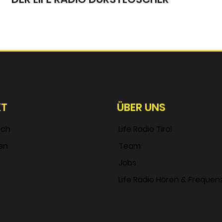
KT
ÜBER UNS
sch
Life Radio Tirol
en
Team
Jobs
Life Radio Hören & Frequen