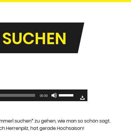
ZE SUCHEN
Pfeiltasten
00:00
Hoch/Runter
benutzen,
um
wammerl suchen“ zu gehen, wie man so schön sagt.
die
 auch Herrenpilz, hat gerade Hochsaison!
Lautstärke