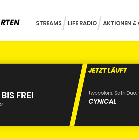
ARTEN
STREAMS
LIFE RADIO
AKTIONEN & 
JETZT LÄUFT
BIS FREI
twocolors, Safri Duo,
CYNICAL
00