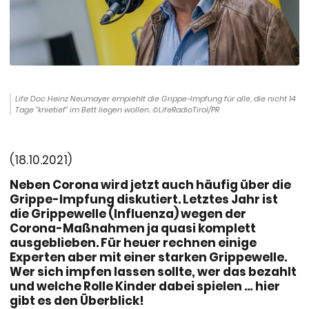
Life Doc Heinz Neumayer empiehlt die Grippe-Impfung für alle, die nicht 14
Tage "knietief" im Bett liegen wollen. ©LifeRadioTirol/PR
(18.10.2021)
Neben Corona wird jetzt auch häufig über die
Grippe-Impfung diskutiert. Letztes Jahr ist
die Grippewelle (Influenza) wegen der
Corona-Maßnahmen ja quasi komplett
ausgeblieben. Für heuer rechnen einige
Experten aber mit einer starken Grippewelle.
Wer sich impfen lassen sollte, wer das bezahlt
und welche Rolle Kinder dabei spielen … hier
gibt es den Überblick!