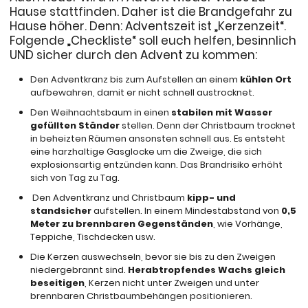
Hause stattfinden. Daher ist die Brandgefahr zu
Hause höher. Denn: Adventszeit ist „Kerzenzeit“.
Folgende „Checkliste“ soll euch helfen, besinnlich
UND sicher durch den Advent zu kommen:
Den Adventkranz bis zum Aufstellen an einem
kühlen Ort
aufbewahren, damit er nicht schnell austrocknet.
Den Weihnachtsbaum in einen
stabilen mit Wasser
gefüllten Ständer
stellen. Denn der Christbaum trocknet
in beheizten Räumen ansonsten schnell aus. Es entsteht
eine harzhaltige Gasglocke um die Zweige, die sich
explosionsartig entzünden kann. Das Brandrisiko erhöht
sich von Tag zu Tag.
Den Adventkranz und Christbaum
kipp- und
standsicher
aufstellen. In einem Mindestabstand von
0,5
Meter zu brennbaren Gegenständen
, wie Vorhänge,
Teppiche, Tischdecken usw.
Die Kerzen auswechseln, bevor sie bis zu den Zweigen
niedergebrannt sind.
Herabtropfendes Wachs gleich
beseitigen
, Kerzen nicht unter Zweigen und unter
brennbaren Christbaumbehängen positionieren.