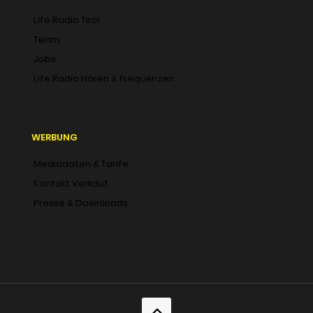
Life Radio Tirol
Team
Jobs
Life Radio Hören & Frequenzen
WERBUNG
Mediadaten & Tarife
Kontakt Verkauf
Presse & Downloads