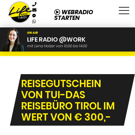
WEBRADIO
STARTEN
ON AIR
LIFE RADIO @WORK
mit Lena Holzer von 10:00 bis 14:00
REISEGUTSCHEIN
VON TUI-DAS
REISEBÜRO TIROL IM
WERT VON € 300,-