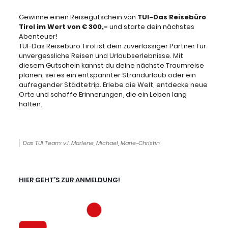
Gewinne einen Reisegutschein von
TUI-Das Reisebüro
Tirol
im Wert von € 300,-
und starte dein nächstes
Abenteuer!
TUI-Das Reisebüro Tirol ist dein zuverlässiger Partner für
unvergessliche Reisen und Urlaubserlebnisse. Mit
diesem Gutschein kannst du deine nächste Traumreise
planen, sei es ein entspannter Strandurlaub oder ein
aufregender Städtetrip. Erlebe die Welt, entdecke neue
Orte und schaffe Erinnerungen, die ein Leben lang
halten.
Das TUI Team: v.l. Marlene, Michael, Marie-Christin
HIER GEHT’S ZUR ANMELDUNG!