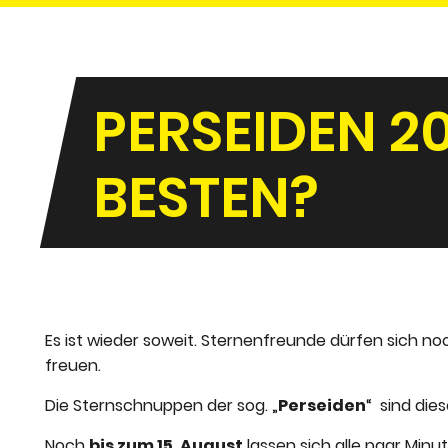
PERSEIDEN 20
BESTEN?
Es ist wieder soweit. Sternenfreunde dürfen sich no
freuen.
Die Sternschnuppen der sog. „
Perseiden
“ sind die
Noch
bis zum 15. August
lassen sich alle paar Mi