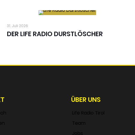
31. Juli 2026
DER LIFE RADIO DURSTLÖSCHER
KT
ÜBER UNS
sch
Life Radio Tirol
en
Team
Jobs