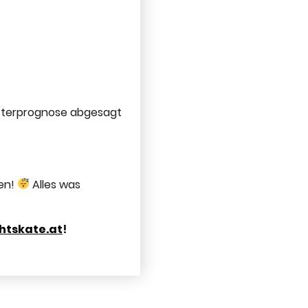
tterprognose abgesagt
en!
Alles was
htskate.at
!