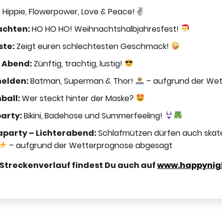
: Hippie, Flowerpower, Love & Peace! ✌️
achten:
HO HO HO! Weihnachtshalbjahresfest!
ste:
Zeigt euren schlechtesten Geschmack!
r Abend:
Zünftig, trachtig, lustig!
helden:
Batman, Superman & Thor!
– aufgrund der We
ball:
Wer steckt hinter der Maske?
party:
Bikini, Badehose und Summerfeeling!
aparty – Lichterabend:
Schlafmützen dürfen auch skat
– aufgrund der Wetterprognose abgesagt
 Streckenverlauf findest Du auch auf
www.happynig