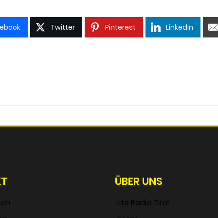
ebook
Twitter
Pinterest
LinkedIn
KT
ÜBER UNS
sch
Life Radio Tirol