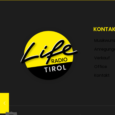
KONTA
Musikwun
Anregung
Verkauf
Office
Kontakt