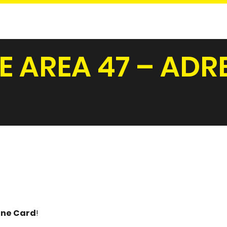
E AREA 47 – ADR
ine Card
!