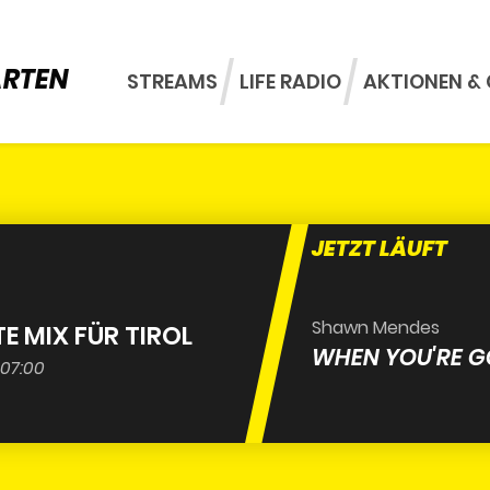
ARTEN
STREAMS
LIFE RADIO
AKTIONEN & 
JETZT LÄUFT
Shawn Mendes
TE MIX FÜR TIROL
WHEN YOU'RE 
 07:00