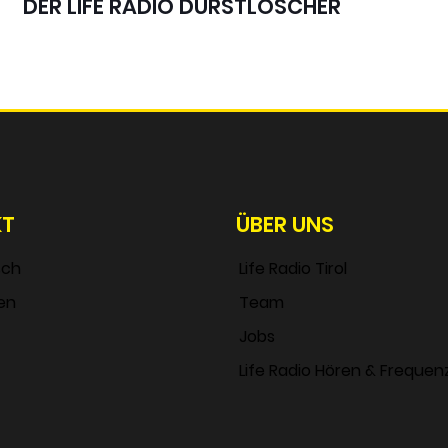
DER LIFE RADIO DURSTLÖSCHER
KT
ÜBER UNS
sch
Life Radio Tirol
en
Team
Jobs
Life Radio Hören & Frequen