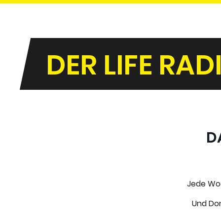
DER LIFE RAD
D
Jede Woch
Und Don