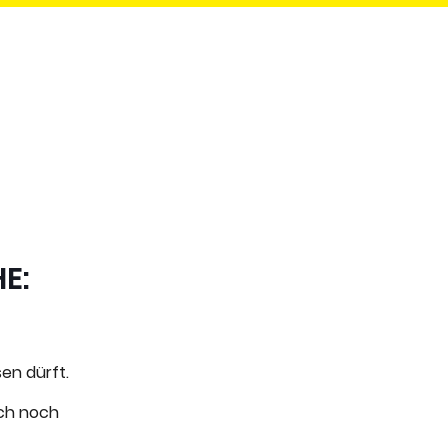
E:
sen dürft.
uch noch