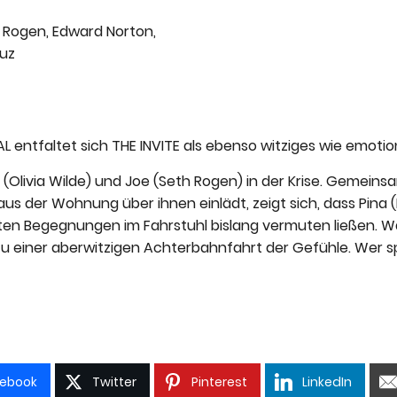
 Rogen, Edward Norton,
ruz
AL entfaltet sich THE INVITE als ebenso witziges wie emoti
a (Olivia Wilde) und Joe (Seth Rogen) in der Krise. Geme
aus der Wohnung über ihnen einlädt, zeigt sich, dass Pina
en Begegnungen im Fahrstuhl bislang vermuten ließen. Was
zu einer aberwitzigen Achterbahnfahrt der Gefühle. Wer sp
ebook
Twitter
Pinterest
LinkedIn