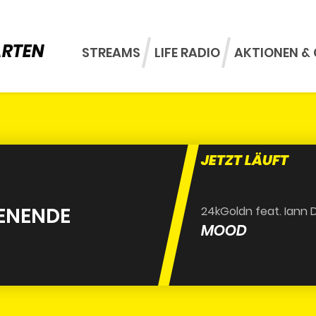
ARTEN
STREAMS
LIFE RADIO
AKTIONEN & 
JETZT LÄUFT
ENENDE
24kGoldn feat. Iann D
MOOD