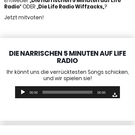
Entweder „
Die narrischen 5 Minuten auf Life
Radio
“ ODER „
Die Life Radio Wiffzacks
„?
Jetzt mitvoten!
DIE NARRISCHEN 5 MINUTEN AUF LIFE
RADIO
Ihr könnt uns die verrücktesten Songs schicken,
und wir spielen sie!
Audio-
00:00
00:00
Player